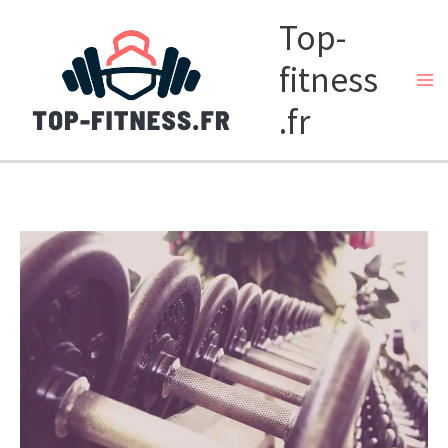
Aller
Top-
au
fitness
contenu
.fr